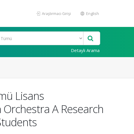
Araştırmacı Girişi
English
Detaylı Arama
ümü Lisans
An Orchestra A Research
Students