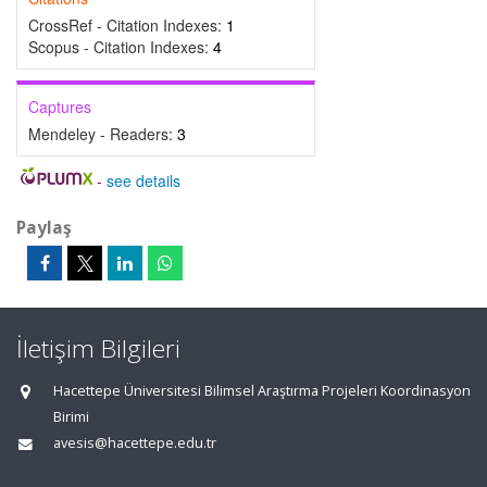
CrossRef - Citation Indexes:
1
Scopus - Citation Indexes:
4
Captures
Mendeley - Readers:
3
-
see details
Paylaş
İletişim Bilgileri
Hacettepe Üniversitesi Bilimsel Araştırma Projeleri Koordinasyon
Birimi
avesis@hacettepe.edu.tr