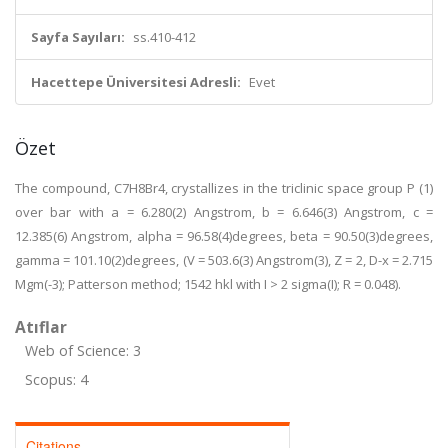
Sayfa Sayıları:
ss.410-412
Hacettepe Üniversitesi Adresli:
Evet
Özet
The compound, C7H8Br4, crystallizes in the triclinic space group P (1)
over bar with a = 6.280(2) Angstrom, b = 6.646(3) Angstrom, c =
12.385(6) Angstrom, alpha = 96.58(4)degrees, beta = 90.50(3)degrees,
gamma = 101.10(2)degrees, (V = 503.6(3) Angstrom(3), Z = 2, D-x = 2.715
Mgm(-3); Patterson method; 1542 hkl with I > 2 sigma(I); R = 0.048).
Atıflar
Web of Science: 3
Scopus: 4
Citations