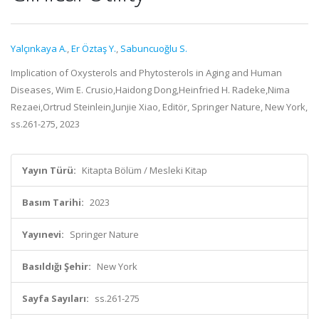
Yalçınkaya A.
,
Er Öztaş Y.
,
Sabuncuoğlu S.
Implication of Oxysterols and Phytosterols in Aging and Human
Diseases, Wim E. Crusio,Haidong Dong,Heinfried H. Radeke,Nima
Rezaei,Ortrud Steinlein,Junjie Xiao, Editör, Springer Nature, New York,
ss.261-275, 2023
Yayın Türü:
Kitapta Bölüm / Mesleki Kitap
Basım Tarihi:
2023
Yayınevi:
Springer Nature
Basıldığı Şehir:
New York
Sayfa Sayıları:
ss.261-275