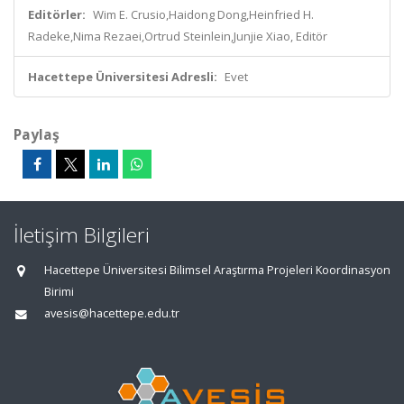
Editörler:
Wim E. Crusio,Haidong Dong,Heinfried H.
Radeke,Nima Rezaei,Ortrud Steinlein,Junjie Xiao, Editör
Hacettepe Üniversitesi Adresli:
Evet
Paylaş
İletişim Bilgileri
Hacettepe Üniversitesi Bilimsel Araştırma Projeleri Koordinasyon
Birimi
avesis@hacettepe.edu.tr