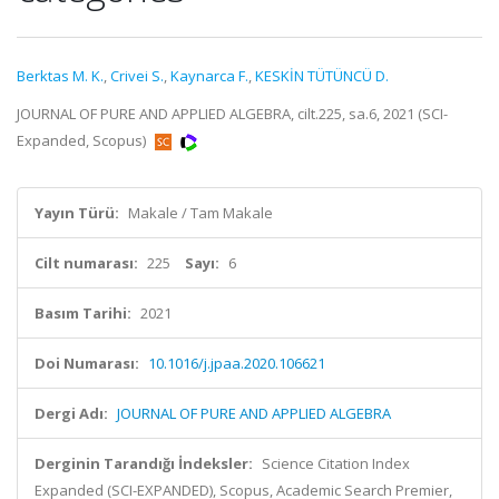
Berktas M. K.
,
Crivei S.
,
Kaynarca F.
,
KESKİN TÜTÜNCÜ D.
JOURNAL OF PURE AND APPLIED ALGEBRA, cilt.225, sa.6, 2021 (SCI-
Expanded, Scopus)
Yayın Türü:
Makale / Tam Makale
Cilt numarası:
225
Sayı:
6
Basım Tarihi:
2021
Doi Numarası:
10.1016/j.jpaa.2020.106621
Dergi Adı:
JOURNAL OF PURE AND APPLIED ALGEBRA
Derginin Tarandığı İndeksler:
Science Citation Index
Expanded (SCI-EXPANDED), Scopus, Academic Search Premier,