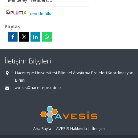
Mendeley - Readers:
3
-
see details
Paylaş
İletişim Bilgileri
Hacettepe Üniversitesi Bilimsel Araştırma Projeleri Koordinasyon
Birimi
avesis@hacettepe.edu.tr
Ana Sayfa
|
AVESİS Hakkında
|
İletişim