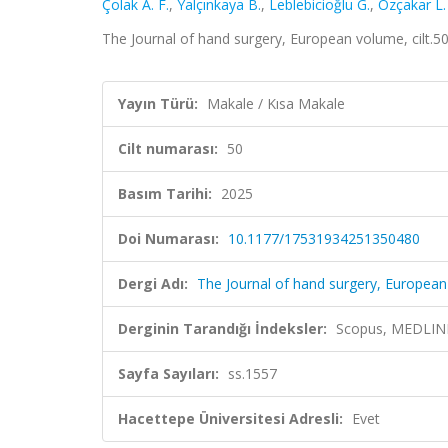
Çolak A. F.
,
Yalçınkaya B.
,
Leblebicioğlu G.
,
Özçakar L.
The Journal of hand surgery, European volume, cilt.5
Yayın Türü:
Makale / Kısa Makale
Cilt numarası:
50
Basım Tarihi:
2025
Doi Numarası:
10.1177/17531934251350480
Dergi Adı:
The Journal of hand surgery, Europea
Derginin Tarandığı İndeksler:
Scopus, MEDLIN
Sayfa Sayıları:
ss.1557
Hacettepe Üniversitesi Adresli:
Evet