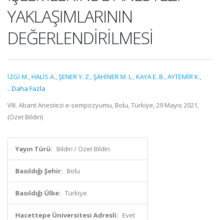
YAKLAŞIMLARININ
DEĞERLENDİRİLMESİ
İZGİ M.
,
HALİS A.
,
ŞENER Y. Z.
,
ŞAHİNER M. L.
,
KAYA E. B.
,
AYTEMİR K.
,
...Daha Fazla
VIII. Abant Anestezi e-sempozyumu, Bolu, Türkiye, 29 Mayıs 2021,
(Özet Bildiri)
Yayın Türü:
Bildiri / Özet Bildiri
Basıldığı Şehir:
Bolu
Basıldığı Ülke:
Türkiye
Hacettepe Üniversitesi Adresli:
Evet