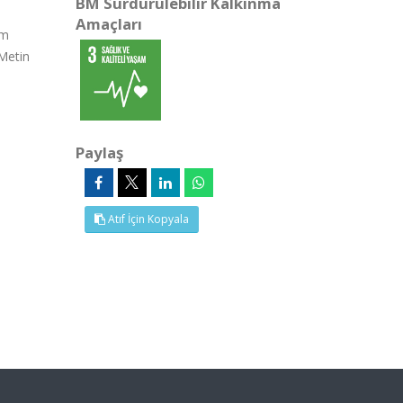
BM Sürdürülebilir Kalkınma
Amaçları
om
Metin
Paylaş
Atıf İçin Kopyala