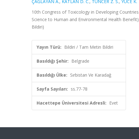
ÇAĞLAYAN A.
,
KATLAN D. C.
,
TUNCER Z. S.
,
YÜCE K.
10th Congress of Toxicology in Developing Countrie
Science to Human and Environmental Health Benefit),
Bildiri)
Yayın Türü:
Bildiri / Tam Metin Bildiri
Basıldığı Şehir:
Belgrade
Basıldığı Ülke:
Sırbistan Ve Karadağ
Sayfa Sayıları:
ss.77-78
Hacettepe Üniversitesi Adresli:
Evet