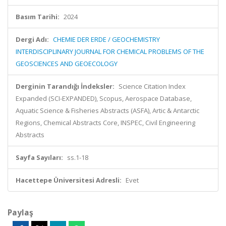
Basım Tarihi:
2024
Dergi Adı:
CHEMIE DER ERDE / GEOCHEMISTRY
INTERDISCIPLINARY JOURNAL FOR CHEMICAL PROBLEMS OF THE
GEOSCIENCES AND GEOECOLOGY
Derginin Tarandığı İndeksler:
Science Citation Index
Expanded (SCI-EXPANDED), Scopus, Aerospace Database,
Aquatic Science & Fisheries Abstracts (ASFA), Artic & Antarctic
Regions, Chemical Abstracts Core, INSPEC, Civil Engineering
Abstracts
Sayfa Sayıları:
ss.1-18
Hacettepe Üniversitesi Adresli:
Evet
Paylaş