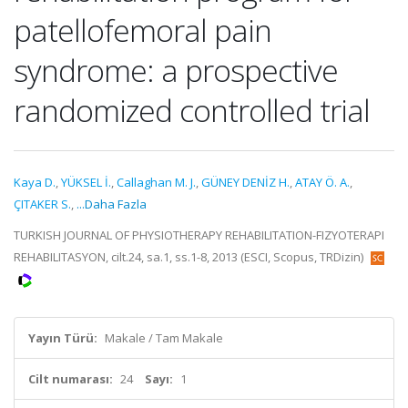
patellofemoral pain
syndrome: a prospective
randomized controlled trial
Kaya D.
,
YÜKSEL İ.
,
Callaghan M. J.
,
GÜNEY DENİZ H.
,
ATAY Ö. A.
,
ÇITAKER S.
,
...Daha Fazla
TURKISH JOURNAL OF PHYSIOTHERAPY REHABILITATION-FIZYOTERAPI
REHABILITASYON, cilt.24, sa.1, ss.1-8, 2013 (ESCI, Scopus, TRDizin)
Yayın Türü:
Makale / Tam Makale
Cilt numarası:
24
Sayı:
1