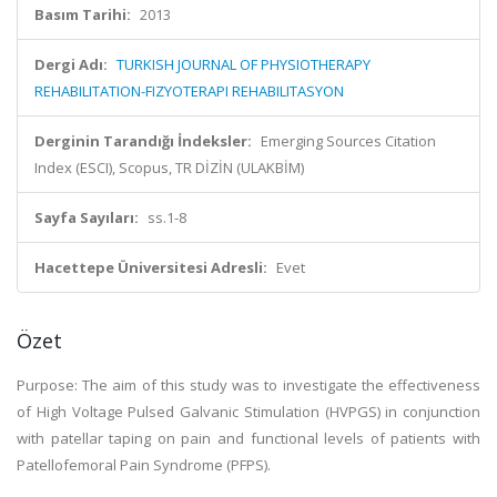
Basım Tarihi:
2013
Dergi Adı:
TURKISH JOURNAL OF PHYSIOTHERAPY
REHABILITATION-FIZYOTERAPI REHABILITASYON
Derginin Tarandığı İndeksler:
Emerging Sources Citation
Index (ESCI), Scopus, TR DİZİN (ULAKBİM)
Sayfa Sayıları:
ss.1-8
Hacettepe Üniversitesi Adresli:
Evet
Özet
Purpose: The aim of this study was to investigate the effectiveness
of High Voltage Pulsed Galvanic Stimulation (HVPGS) in conjunction
with patellar taping on pain and functional levels of patients with
Patellofemoral Pain Syndrome (PFPS).