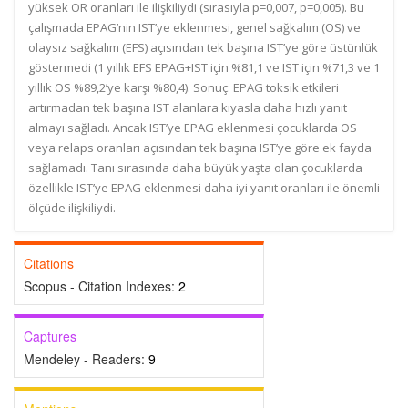
yüksek OR oranları ile ilişkiliydi (sırasıyla p=0,007, p=0,005). Bu
çalışmada EPAG’nin IST’ye eklenmesi, genel sağkalım (OS) ve
olaysız sağkalım (EFS) açısından tek başına IST’ye göre üstünlük
göstermedi (1 yıllık EFS EPAG+IST için %81,1 ve IST için %71,3 ve 1
yıllık OS %89,2’ye karşı %80,4). Sonuç: EPAG toksik etkileri
artırmadan tek başına IST alanlara kıyasla daha hızlı yanıt
almayı sağladı. Ancak IST’ye EPAG eklenmesi çocuklarda OS
veya relaps oranları açısından tek başına IST’ye göre ek fayda
sağlamadı. Tanı sırasında daha büyük yaşta olan çocuklarda
özellikle IST’ye EPAG eklenmesi daha iyi yanıt oranları ile önemli
ölçüde ilişkiliydi.
Citations
Scopus - Citation Indexes:
2
Captures
Mendeley - Readers:
9