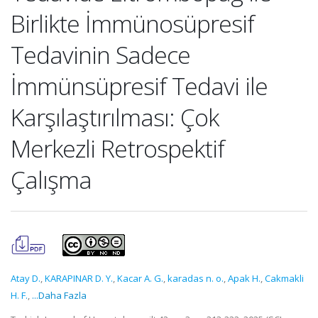
Birlikte İmmünosüpresif
Tedavinin Sadece
İmmünsüpresif Tedavi ile
Karşılaştırılması: Çok
Merkezli Retrospektif
Çalışma
Atay D.
,
KARAPINAR D. Y.
,
Kacar A. G.
,
karadas n. o.
,
Apak H.
,
Cakmakli
H. F.
,
...Daha Fazla