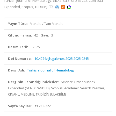
Turkish Journal of Hematology, cilt.42, sa.3, ss.213-222, 2025 (SCI-
Expanded, Scopus, TRDizin)
Yayın Türü:
Makale / Tam Makale
Cilt numarası:
42
Sayı:
3
Basım Tarihi:
2025
Doi Numarası:
10.4274/tjh.galenos.2025.2025.0245
Dergi Adı:
Turkish Journal of Hematology
Derginin Tarandığı İndeksler:
Science Citation Index
Expanded (SCI-EXPANDED), Scopus, Academic Search Premier,
CINAHL, MEDLINE, TR DİZİN (ULAKBİM)
Sayfa Sayıları:
ss.213-222