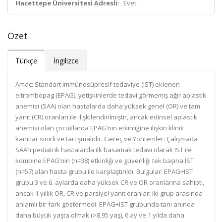
Hacettepe Üniversitesi Adresli:
Evet
Özet
Türkçe
İngilizce
Amaç: Standart immünosüpresif tedaviye (IST) eklenen
eltrombopag (EPAG), yetişkinlerde tedavi görmemiş ağır aplastik
anemisi (SAA) olan hastalarda daha yüksek genel (OR) ve tam
yanıt (CR) oranları ile ilişkilendirilmiştir, ancak edinsel aplastik
anemisi olan çocuklarda EPAG’nin etkinliğine ilişkin klinik
kanıtlar sınırlı ve tartışmalıdır. Gereç ve Yöntemler: Çalışmada
SAA’lı pediatrik hastalarda ilk basamak tedavi olarak IST ile
kombine EPAG’nin (n=38) etkinliği ve güvenliği tek başına IST
(n=57) alan hasta grubu ile karşılaştırıldı. Bulgular: EPAG+IST
grubu 3 ve 6. aylarda daha yüksek CR ve OR oranlarına sahipti,
ancak 1 yıllık OR, CR ve parsiyel yanıt oranları iki grup arasında
anlamlı bir fark göstermedi. EPAG+IST grubunda tanı anında
daha büyük yaşta olmak (>8,95 yaş), 6 ay ve 1 yılda daha