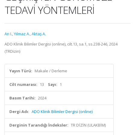
TEDAVİ YÖNTEMLERİ
Arı I.
,
Yılmaz A.
,
Aktaş A.
ADO Klinik Bilimler Dergisi (online), cilt.13, sa.1, ss.238-246, 2024
(TRDizin)
Yayın Türü:
Makale / Derleme
Cilt numarası:
13
Sayı:
1
Basım Tarihi:
2024
Dergi Adı:
ADO Klinik Bilimler Dergisi (online)
Derginin Tarandığı İndeksler:
TR DİZİN (ULAKBİM)