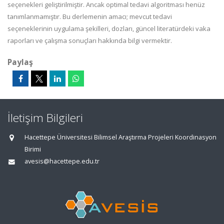
seçenekleri geliştirilmiştir. Ancak optimal tedavi algoritması henüz
tanımlanmamıştır. Bu derlemenin amacı; mevcut tedavi
seçeneklerinin uygulama şekilleri, dozları, güncel literatürdeki vaka
raporları ve çalışma sonuçları hakkında bilgi vermektir.
Paylaş
İletişim Bilgileri
Hacettepe Üniversitesi Bilimsel Araştırma Projeleri Koordinasyon
Birimi
avesis@hacettepe.edu.tr