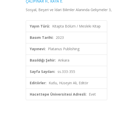
ÇALIPINAR H.
,
KAYA E.
Sosyal, Beşeri ve İdari Bilimler Alanında Gelişmeler 3,
Yayın Türü:
Kitapta Bölüm / Mesleki Kitap
Basım Tarihi:
2023
Yayınevi:
Platanus Publishing
Basıldığı Şehir:
Ankara
Sayfa Sayıları:
ss.333-355
Editörler:
Kutlu, Hüseyin Ali, Editör
Hacettepe Üniversitesi Adresli:
Evet