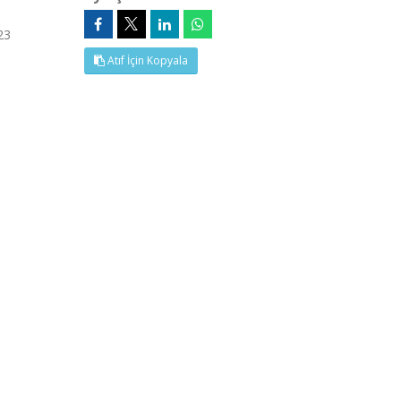
23
Atıf İçin Kopyala