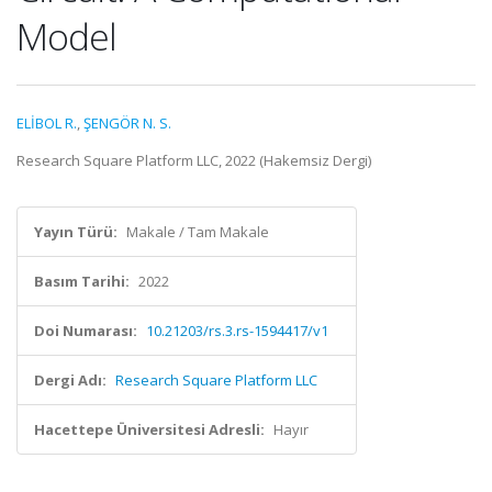
Model
ELİBOL R.
,
ŞENGÖR N. S.
Research Square Platform LLC, 2022 (Hakemsiz Dergi)
Yayın Türü:
Makale / Tam Makale
Basım Tarihi:
2022
Doi Numarası:
10.21203/rs.3.rs-1594417/v1
Dergi Adı:
Research Square Platform LLC
Hacettepe Üniversitesi Adresli:
Hayır