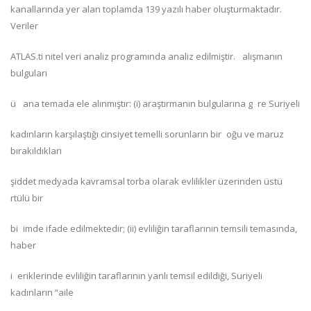
kanallarında yer alan toplamda 139 yazılı haber oluşturmaktadır.
Veriler
ATLAS.ti nitel veri analiz programında analiz edilmiştir. alışmanın
bulguları
ü ana temada ele alınmıştır: (i) araştırmanın bulgularına g re Suriyeli
kadınların karşılaştığı cinsiyet temelli sorunların bir oğu ve maruz
bırakıldıkları
şiddet medyada kavramsal torba olarak evlilikler üzerinden üstü
rtülü bir
bi imde ifade edilmektedir; (ii) evliliğin taraflarının temsili temasında,
haber
i eriklerinde evliliğin taraflarının yanlı temsil edildiği, Suriyeli
kadınların “aile