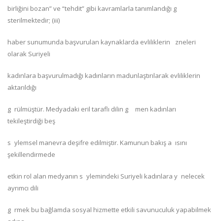
birliğini bozan” ve “tehdit” gibi kavramlarla tanımlandığı g
sterilmektedir; (iii)
haber sunumunda başvurulan kaynaklarda evliliklerin zneleri
olarak Suriyeli
kadınlara başvurulmadığı kadınların madunlaştırılarak evliliklerin
aktarıldığı
g rülmüştür. Medyadaki eril taraflı dilin g men kadınları
tekileştirdiği beş
s ylemsel manevra deşifre edilmiştir. Kamunun bakış a ısını
şekillendirmede
etkin rol alan medyanın s ylemindeki Suriyeli kadınlara y nelecek
ayrımcı dili
g rmek bu bağlamda sosyal hizmette etkili savunuculuk yapabilmek