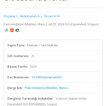
Özçakar L.
,
Abdulsalam A. J.
,
Özcan H. N.
Pain medicine (Malden, Mass.), cilt.25, 2024 (SCI-Expanded, Scopus)
Yayın Türü:
Makale / Tam Makale
Cilt numarası:
25
Basım Tarihi:
2024
Doi Numarası:
10.1093/pm/pnae033
Dergi Adı:
Pain medicine (Malden, Mass.)
Derginin Tarandığı İndeksler:
Science Citation Index
Expanded (SCI-EXPANDED), Scopus