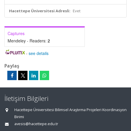
Hacettepe Üniversitesi Adresli:
Evet
Captures
Mendeley - Readers:
2
-
see details
Paylaş
İletişim Bilgileri
Hacettepe Üniversitesi Bilimsel Araştırma Projeleri Koordinasyon
Birimi
avesis@hacettepe.edu.tr