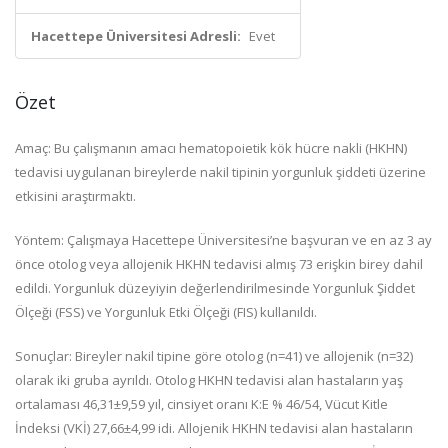
Hacettepe Üniversitesi Adresli:
Evet
Özet
Amaç: Bu çalışmanın amacı hematopoietik kök hücre nakli (HKHN)
tedavisi uygulanan bireylerde nakil tipinin yorgunluk şiddeti üzerine
etkisini araştırmaktı.
Yöntem: Çalışmaya Hacettepe Üniversitesi’ne başvuran ve en az 3 ay
önce otolog veya allojenik HKHN tedavisi almış 73 erişkin birey dahil
edildi. Yorgunluk düzeyiyin değerlendirilmesinde Yorgunluk Şiddet
Ölçeği (FSS) ve Yorgunluk Etki Ölçeği (FIS) kullanıldı.
Sonuçlar: Bireyler nakil tipine göre otolog (n=41) ve allojenik (n=32)
olarak iki gruba ayrıldı. Otolog HKHN tedavisi alan hastaların yaş
ortalaması 46,31±9,59 yıl, cinsiyet oranı K:E % 46/54, Vücut Kitle
İndeksi (VKİ) 27,66±4,99 idi. Allojenik HKHN tedavisi alan hastaların