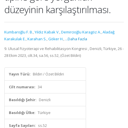
düzeyinin karşılaştırılması.
Kumbaroğlu F. B.
,
Yıldız Kabak V.
,
Demircioğlu Karagöz A.
,
Aladağ
Karakulak E.
,
Karahan S.
,
Göker H.
,
...Daha Fazla
9. Ulusal Fizyoterapi ve Rehabilitasyon Kongresi , Denizli, Türkiye, 26 -
28 Ekim 2023, cilt.34, sa.56, ss.52, (Özet Bildiri)
Yayın Türü:
Bildiri / Özet Bildiri
Cilt numarası:
34
Basıldığı Şehir:
Denizli
Basıldığı Ülke:
Türkiye
Sayfa Sayıları:
ss.52