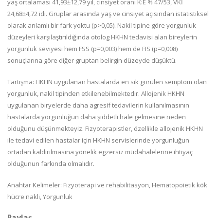
yaş ortalaması 41,93±12,79 yıl, cinsiyet oranı K:E % 47/53, VKİ
24,68±4,72 idi. Gruplar arasında yaş ve cinsiyet açısından istatistiksel
olarak anlamlı bir fark yoktu (p>0,05). Nakil tipine göre yorgunluk
düzeyleri karşılaştırıldığında otolog HKHN tedavisi alan bireylerin
yorgunluk seviyesi hem FSS (p=0,003) hem de FIS (p=0,008)
sonuçlarına göre diğer gruptan belirgin düzeyde düşüktü.
Tartışma: HKHN uygulanan hastalarda en sık görülen semptom olan
yorgunluk, nakil tipinden etkilenebilmektedir. Allojenik HKHN
uygulanan biryelerde daha agresif tedavilerin kullanılmasının
hastalarda yorgunluğun daha şiddetli hale gelmesine neden
olduğunu düşünmekteyiz. Fizyoterapistler, özellikle allojenik HKHN
ile tedavi edilen hastalar için HKHN servislerinde yorgunluğun
ortadan kaldırılmasına yönelik egzersiz müdahalelerine ihtiyaç
olduğunun farkında olmalıdır.
Anahtar Kelimeler: Fizyoterapi ve rehabilitasyon, Hematopoietik kök
hücre nakli, Yorgunluk
Paylaş