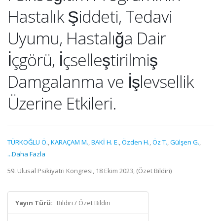
Hastalık Şiddeti, Tedavi
Uyumu, Hastalığa Dair
İçgörü, İçselleştirilmiş
Damgalanma ve İşlevsellik
Üzerine Etkileri.
TÜRKOĞLU Ö.
,
KARAÇAM M.
,
BAKİ H. E.
,
Özden H.
,
Öz T.
,
Gülşen G.
,
...Daha Fazla
59. Ulusal Psikiyatri Kongresi, 18 Ekim 2023, (Özet Bildiri)
Yayın Türü:
Bildiri / Özet Bildiri