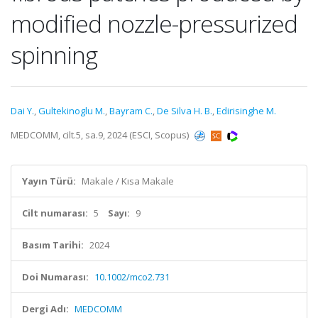
modified nozzle-pressurized
spinning
Dai Y.
,
Gultekinoglu M.
,
Bayram C.
,
De Silva H. B.
,
Edirisinghe M.
MEDCOMM, cilt.5, sa.9, 2024 (ESCI, Scopus)
Yayın Türü:
Makale / Kısa Makale
Cilt numarası:
5
Sayı:
9
Basım Tarihi:
2024
Doi Numarası:
10.1002/mco2.731
Dergi Adı:
MEDCOMM