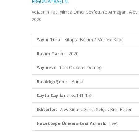
ERGÜN ATBAŞI N.
Vefatının 100. yılında Ömer Seyfettin’e Armağan, Alev S
2020
Yayın Türü:
Kitapta Bölüm / Mesleki Kitap
Basım Tarihi:
2020
Yayınevi:
Türk Ocakları Derneği
Basıldığı Şehir:
Bursa
Sayfa Sayıları:
ss.141-152
Editörler:
Alev Sınar Uğurlu, Selçuk Kırlı, Editör
Hacettepe Üniversitesi Adresli:
Evet