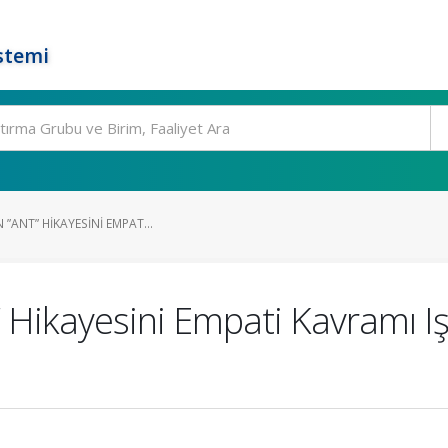
stemi
 ”ANT” HIKAYESINI EMPAT...
t” Hikayesini Empati Kavramı 