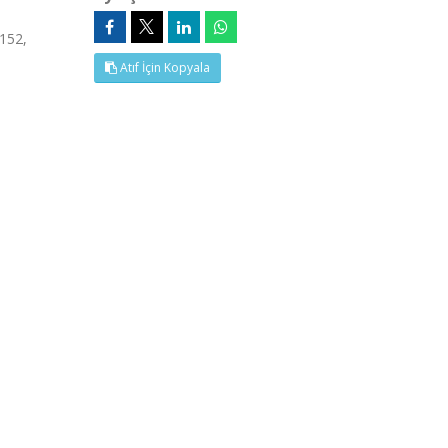
-152,
Atıf İçin Kopyala