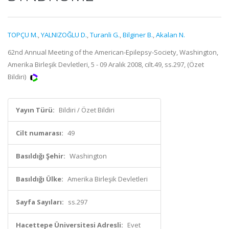
TOPÇU M.
,
YALNIZOĞLU D.
,
Turanli G.
,
Bilginer B.
,
Akalan N.
62nd Annual Meeting of the American-Epilepsy-Society, Washington,
Amerika Birleşik Devletleri, 5 - 09 Aralık 2008, cilt.49, ss.297, (Özet
Bildiri)
Yayın Türü:
Bildiri / Özet Bildiri
Cilt numarası:
49
Basıldığı Şehir:
Washington
Basıldığı Ülke:
Amerika Birleşik Devletleri
Sayfa Sayıları:
ss.297
Hacettepe Üniversitesi Adresli:
Evet