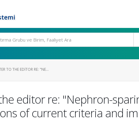
stemi
R TO THE EDITOR RE: "NE...
he editor re: "Nephron-sparin
ons of current criteria and i