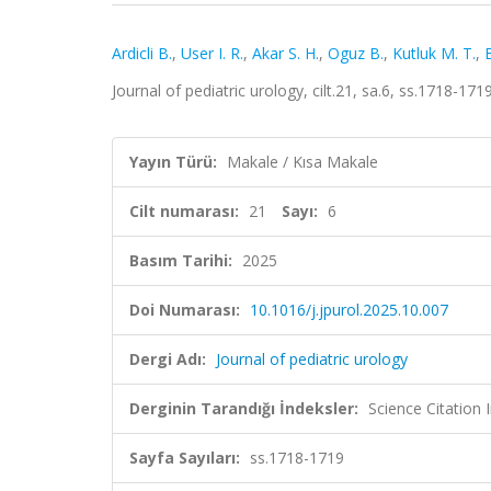
Ardicli B.
,
User I. R.
,
Akar S. H.
,
Oguz B.
,
Kutluk M. T.
,
E
Journal of pediatric urology, cilt.21, sa.6, ss.1718-1
Yayın Türü:
Makale / Kısa Makale
Cilt numarası:
21
Sayı:
6
Basım Tarihi:
2025
Doi Numarası:
10.1016/j.jpurol.2025.10.007
Dergi Adı:
Journal of pediatric urology
Derginin Tarandığı İndeksler:
Science Citatio
Sayfa Sayıları:
ss.1718-1719