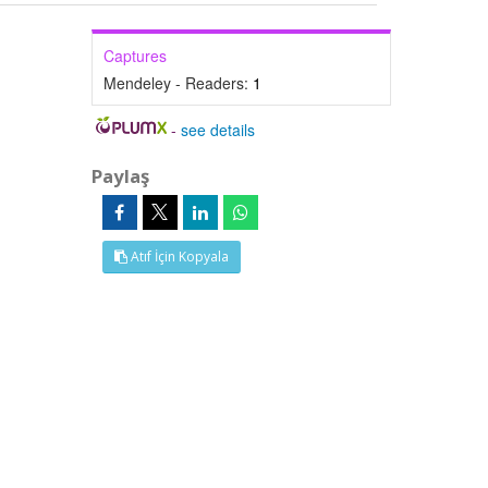
Captures
Mendeley - Readers:
1
-
see details
Paylaş
Atıf İçin Kopyala