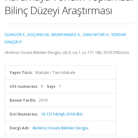
Bilinç Düzeyi Araştırması
GÜNGÖR E.
,
KOÇANCI M.
,
MUMYAKMAZ A.
,
SANCAKTAR H.
,
SERDAR
DİNÇER P.
Akdeniz İnsani Bilimler Dergisi, cilt.9, sa.1, ss.171-186, 2019 (TRDizin)
Yayın Türü:
Makale / Tam Makale
Cilt numarası:
9
Sayı:
1
Basım Tarihi:
2019
Doi Numarası:
10.13114/mjh.2019.456
Dergi Adı:
Akdeniz İnsani Bilimler Dergisi