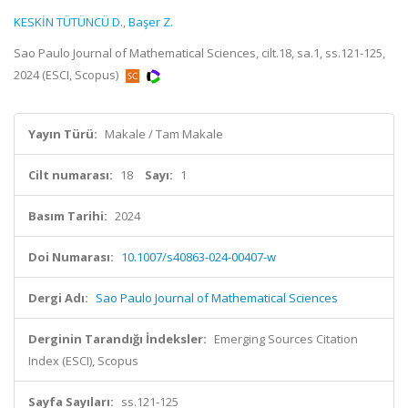
KESKİN TÜTÜNCÜ D.
,
Başer Z.
Sao Paulo Journal of Mathematical Sciences, cilt.18, sa.1, ss.121-125,
2024 (ESCI, Scopus)
Yayın Türü:
Makale / Tam Makale
Cilt numarası:
18
Sayı:
1
Basım Tarihi:
2024
Doi Numarası:
10.1007/s40863-024-00407-w
Dergi Adı:
Sao Paulo Journal of Mathematical Sciences
Derginin Tarandığı İndeksler:
Emerging Sources Citation
Index (ESCI), Scopus
Sayfa Sayıları:
ss.121-125