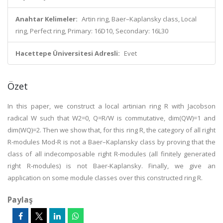
Anahtar Kelimeler:
Artin ring, Baer–Kaplansky class, Local
ring, Perfect ring, Primary: 16D10, Secondary: 16L30
Hacettepe Üniversitesi Adresli:
Evet
Özet
In this paper, we construct a local artinian ring R with Jacobson
radical W such that W2=0, Q=R/W is commutative, dim(QW)=1 and
dim(WQ)=2. Then we show that, for this ring R, the category of all right
R-modules Mod-R is not a Baer–Kaplansky class by proving that the
class of all indecomposable right R-modules (all finitely generated
right R-modules) is not Baer-Kaplansky. Finally, we give an
application on some module classes over this constructed ring R.
Paylaş