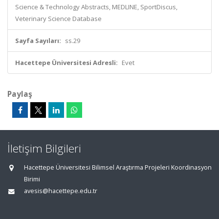
Science & Technology Abstracts, MEDLINE, SportDiscus,
Veterinary Science Database
Sayfa Sayıları:
ss.29
Hacettepe Üniversitesi Adresli:
Evet
Paylaş
İletişim Bilgileri
Hacettepe Üniversitesi Bilimsel Araştırma Projeleri Koordinasyon
Birimi
avesis@hacettepe.edu.tr