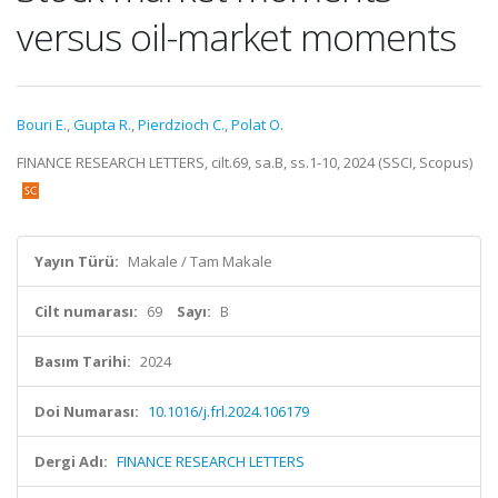
versus oil-market moments
Bouri E.
,
Gupta R.
,
Pierdzioch C.
,
Polat O.
FINANCE RESEARCH LETTERS, cilt.69, sa.B, ss.1-10, 2024 (SSCI, Scopus)
Yayın Türü:
Makale / Tam Makale
Cilt numarası:
69
Sayı:
B
Basım Tarihi:
2024
Doi Numarası:
10.1016/j.frl.2024.106179
Dergi Adı:
FINANCE RESEARCH LETTERS