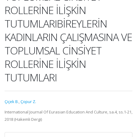
ROLLERİNE İLİŞKİN
TUTUMLARIBİREYLERİN
KADINLARIN ÇALIŞMASINA VE
TOPLUMSAL CİNSİYET
ROLLERİNE İLİŞKİN
TUTUMLARI
Çiçek B.
,
Çopur Z.
International Journal Of Eurasian Education And Culture, sa.4, ss.1-21,
2018 (Hakemli Dergi)