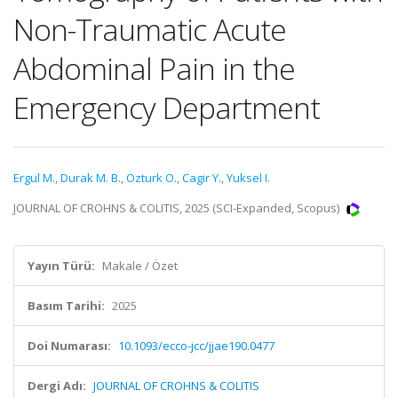
Non-Traumatic Acute
Abdominal Pain in the
Emergency Department
Ergul M.
,
Durak M. B.
,
Ozturk O.
,
Cagir Y.
,
Yuksel I.
JOURNAL OF CROHNS & COLITIS, 2025 (SCI-Expanded, Scopus)
Yayın Türü:
Makale / Özet
Basım Tarihi:
2025
Doi Numarası:
10.1093/ecco-jcc/jjae190.0477
Dergi Adı:
JOURNAL OF CROHNS & COLITIS