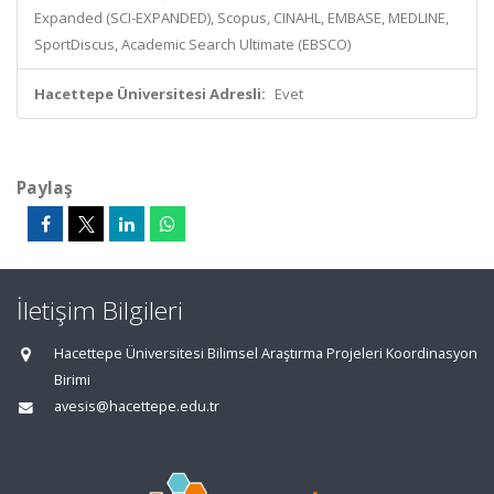
Expanded (SCI-EXPANDED), Scopus, CINAHL, EMBASE, MEDLINE,
SportDiscus, Academic Search Ultimate (EBSCO)
Hacettepe Üniversitesi Adresli:
Evet
Paylaş
İletişim Bilgileri
Hacettepe Üniversitesi Bilimsel Araştırma Projeleri Koordinasyon
Birimi
avesis@hacettepe.edu.tr