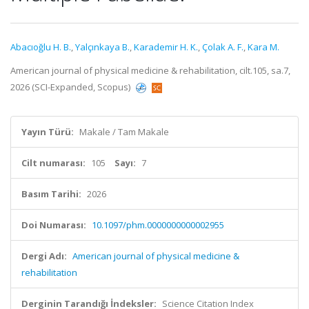
Abacıoğlu H. B.
,
Yalçınkaya B.
,
Karademir H. K.
,
Çolak A. F.
,
Kara M.
American journal of physical medicine & rehabilitation, cilt.105, sa.7,
2026 (SCI-Expanded, Scopus)
Yayın Türü:
Makale / Tam Makale
Cilt numarası:
105
Sayı:
7
Basım Tarihi:
2026
Doi Numarası:
10.1097/phm.0000000000002955
Dergi Adı:
American journal of physical medicine &
rehabilitation
Derginin Tarandığı İndeksler:
Science Citation Index