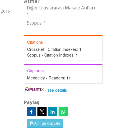
Atıflar
Diğer Uluslararası Makale Atıfları:
 2015
1
Scopus: 1
Citations
CrossRef - Citation Indexes:
1
Scopus - Citation Indexes:
1
Captures
Mendeley - Readers:
11
-
see details
Paylaş
Atıf İçin Kopyala