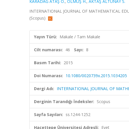
KARADAĞ ATAŞ Ö.
,
OLMUŞ H.
,
AKTAŞ ALTUNAY S.
INTERNATIONAL JOURNAL OF MATHEMATICAL EDUCATI
(Scopus)
Yayın Türü:
Makale / Tam Makale
Cilt numarası:
46
Sayı:
8
Basım Tarihi:
2015
Doi Numarası:
10.1080/0020739x.2015.1034205
Dergi Adı:
INTERNATIONAL JOURNAL OF MATH
Derginin Tarandığı İndeksler:
Scopus
Sayfa Sayıları:
ss.1244-1252
Hacettepe Üniversitesi Adresli:
Evet