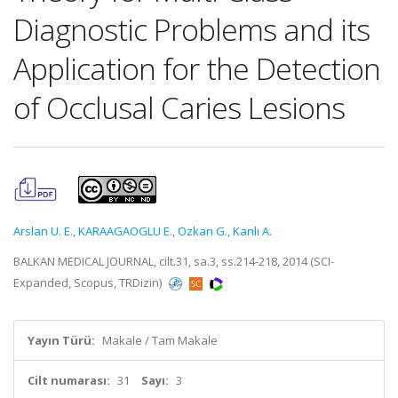
Diagnostic Problems and its
Application for the Detection
of Occlusal Caries Lesions
Arslan U. E.
,
KARAAGAOGLU E.
,
Ozkan G.
,
Kanlı A.
BALKAN MEDICAL JOURNAL, cilt.31, sa.3, ss.214-218, 2014 (SCI-
Expanded, Scopus, TRDizin)
Yayın Türü:
Makale / Tam Makale
Cilt numarası:
31
Sayı:
3