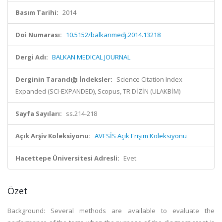
Basım Tarihi:
2014
Doi Numarası:
10.5152/balkanmedj.2014.13218
Dergi Adı:
BALKAN MEDICAL JOURNAL
Derginin Tarandığı İndeksler:
Science Citation Index
Expanded (SCI-EXPANDED), Scopus, TR DİZİN (ULAKBİM)
Sayfa Sayıları:
ss.214-218
Açık Arşiv Koleksiyonu:
AVESİS Açık Erişim Koleksiyonu
Hacettepe Üniversitesi Adresli:
Evet
Özet
Background: Several methods are available to evaluate the