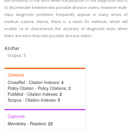
performance of the tests when the purpose of the diagnostic test is
to discriminate between two possible disease states. However multi-
class diagnostic problems frequently appear in many areas of
medical science. Hence, there is a need for methods which will
enable us to characterize the accuracy of diagnostic tests when
there are more than two possible disease states.
Atıflar
Scopus: 5
Citations
CrossRef - Citation Indexes:
4
Policy Citation - Policy Citations:
2
PubMed - Citation Indexes:
2
Scopus - Citation Indexes:
5
Captures
Mendeley - Readers:
22