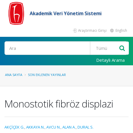
Akademik Veri Yönetim Sistemi
Araştırmacı Girişi
English
Ara
Detaylı Arama
ANA SAYFA
SON EKLENEN YAYINLAR
Monostotik fibröz displazi
AKÇİÇEK G.
,
AKKAYA N.
,
AVCU N.
,
ALAN A.
,
DURAL S.