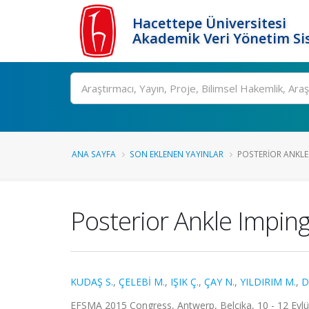
Hacettepe Üniversitesi
Akademik Veri Yönetim Si
Ara
ANA SAYFA
SON EKLENEN YAYINLAR
POSTERIOR ANKLE
Posterior Ankle Impin
KUDAŞ S.
,
ÇELEBİ M.
,
IŞIK Ç.
,
ÇAY N.
,
YILDIRIM M.
,
D
EFSMA 2015 Congress, Antwerp, Belçika, 10 - 12 Eylül 