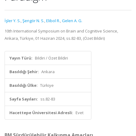
İşler Y. S.
,
Şengör N. S.
,
Elibol R.
,
Gelen A. G.
10th International Symposium on Brain and Cognitive Science,
Ankara, Türkiye, 01 Haziran 2024, ss.82-83, (Özet Bildiri)
Yayın Türü:
Bildiri / Özet Bildiri
Basıldığı Şehir:
Ankara
Basıldığı Ülke:
Türkiye
Sayfa Sayıları:
ss.82-83
Hacettepe Üniversitesi Adresli:
Evet
BM Sürdürülebilir Kalkınma Amaçları