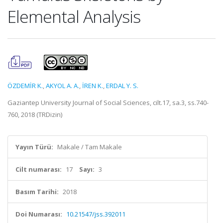
Elemental Analysis
ÖZDEMİR K.
,
AKYOL A. A.
,
İREN K.
,
ERDAL Y. S.
Gaziantep University Journal of Social Sciences, cilt.17, sa.3, ss.740-
760, 2018 (TRDizin)
Yayın Türü:
Makale / Tam Makale
Cilt numarası:
17
Sayı:
3
Basım Tarihi:
2018
Doi Numarası:
10.21547/jss.392011