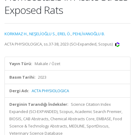
Exposed Rats
KORKMAZ H.
,
NEŞELİOĞLU S.
,
EREL Ö.
,
PEHLİVANOĞLU B.
ACTA PHYSIOLOGICA, ss.37-38, 2023 (SCI-Expanded, Scopus)
Yayın Türü:
Makale / Özet
Basım Tarihi:
2023
Dergi Adı:
ACTA PHYSIOLOGICA
Derginin Tarandığı İndeksler:
Science Citation Index
Expanded (SCI-EXPANDED), Scopus, Academic Search Premier,
BIOSIS, CAB Abstracts, Chemical Abstracts Core, EMBASE, Food
Science & Technology Abstracts, MEDLINE, SportDiscus,
Veterinary Science Database