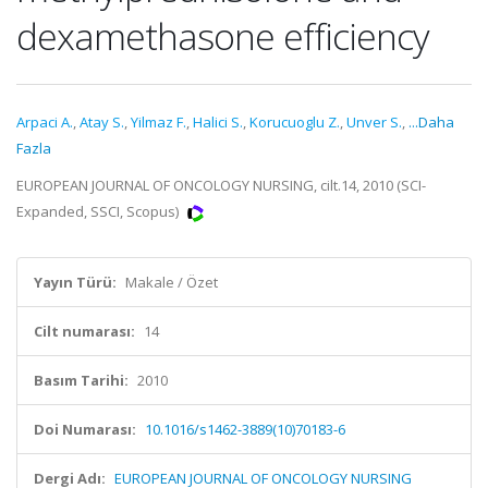
dexamethasone efficiency
Arpaci A.
,
Atay S.
,
Yilmaz F.
,
Halici S.
,
Korucuoglu Z.
,
Unver S.
,
...Daha
Fazla
EUROPEAN JOURNAL OF ONCOLOGY NURSING, cilt.14, 2010 (SCI-
Expanded, SSCI, Scopus)
Yayın Türü:
Makale / Özet
Cilt numarası:
14
Basım Tarihi:
2010
Doi Numarası:
10.1016/s1462-3889(10)70183-6
Dergi Adı:
EUROPEAN JOURNAL OF ONCOLOGY NURSING