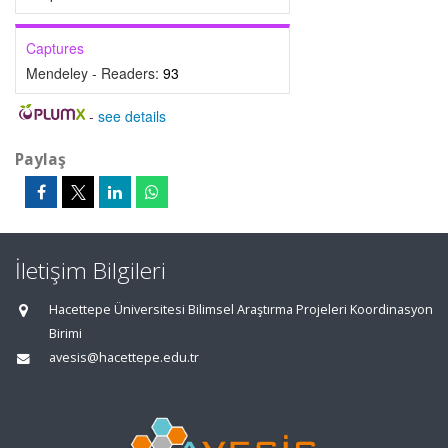
Captures
Mendeley - Readers:
93
-
see details
Paylaş
İletişim Bilgileri
Hacettepe Üniversitesi Bilimsel Araştırma Projeleri Koordinasyon
Birimi
avesis@hacettepe.edu.tr