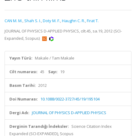
CAN M. M.
,
Shah S. I.
,
Doty M. F.
,
Haughn C. R.
,
Firat T.
JOURNAL OF PHYSICS D-APPLIED PHYSICS, cilt.45, sa.19, 2012 (SCI-
Expanded, Scopus)
Yayın Türü:
Makale / Tam Makale
Cilt numarası:
45
Sayı:
19
Basım Tarihi:
2012
Doi Numarası:
10.1088/0022-3727/45/19/195104
Dergi Adı:
JOURNAL OF PHYSICS D-APPLIED PHYSICS
Derginin Tarandığı İndeksler:
Science Citation Index
Expanded (SCI-EXPANDED), Scopus