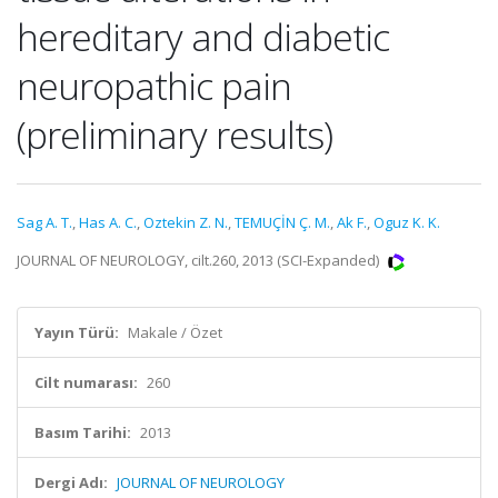
hereditary and diabetic
neuropathic pain
(preliminary results)
Sag A. T.
,
Has A. C.
,
Oztekin Z. N.
,
TEMUÇİN Ç. M.
,
Ak F.
,
Oguz K. K.
JOURNAL OF NEUROLOGY, cilt.260, 2013 (SCI-Expanded)
Yayın Türü:
Makale / Özet
Cilt numarası:
260
Basım Tarihi:
2013
Dergi Adı:
JOURNAL OF NEUROLOGY