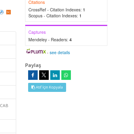
Citations
CrossRef - Citation Indexes:
1
Scopus - Citation Indexes:
1
Captures
Mendeley - Readers:
4
-
see details
Paylaş
Atıf İçin Kopyala
 CAB