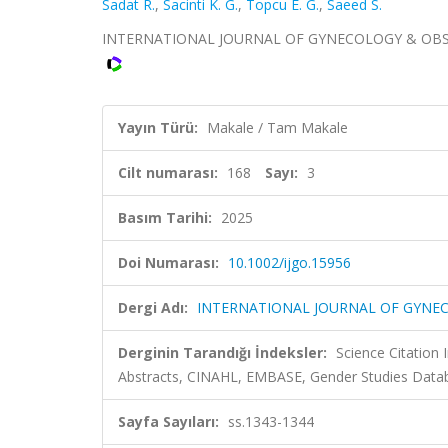
Sadat R.
,
Sacinti K. G.
,
Topcu E. G.
,
Saeed S.
INTERNATIONAL JOURNAL OF GYNECOLOGY & OBSTETRIC
Yayın Türü:
Makale / Tam Makale
Cilt numarası:
168
Sayı:
3
Basım Tarihi:
2025
Doi Numarası:
10.1002/ijgo.15956
Dergi Adı:
INTERNATIONAL JOURNAL OF GYNE
Derginin Tarandığı İndeksler:
Science Citation
Abstracts, CINAHL, EMBASE, Gender Studies Databa
Sayfa Sayıları:
ss.1343-1344