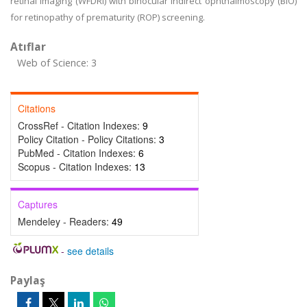
retinal imaging (WFDRI) with binocular indirect ophthalmoscopy (BIO)
for retinopathy of prematurity (ROP) screening.
Atıflar
Web of Science: 3
Citations
CrossRef - Citation Indexes:
9
Policy Citation - Policy Citations:
3
PubMed - Citation Indexes:
6
Scopus - Citation Indexes:
13
Captures
Mendeley - Readers:
49
-
see details
Paylaş