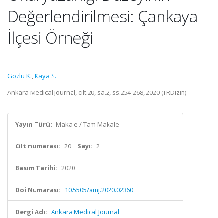
Değerlendirilmesi: Çankaya
İlçesi Örneği
Gözlü K.
,
Kaya S.
Ankara Medical Journal, cilt.20, sa.2, ss.254-268, 2020 (TRDizin)
Yayın Türü:
Makale / Tam Makale
Cilt numarası:
20
Sayı:
2
Basım Tarihi:
2020
Doi Numarası:
10.5505/amj.2020.02360
Dergi Adı:
Ankara Medical Journal