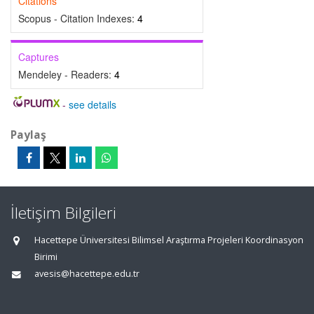
Citations
Scopus - Citation Indexes:
4
Captures
Mendeley - Readers:
4
-
see details
Paylaş
İletişim Bilgileri
Hacettepe Üniversitesi Bilimsel Araştırma Projeleri Koordinasyon
Birimi
avesis@hacettepe.edu.tr