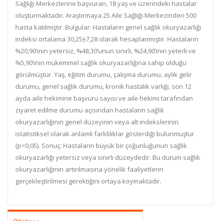
Sağlığı Merkezlerine başvuran, 18 yaş ve üzerindeki hastalar
oluşturmaktadır. Araştırmaya 25 Aile Sağlığı Merkezinden 500
hasta katılmıştır. Bulgular: Hastaların genel sağlık okuryazarlığı
indeksi ortalama 30,25±7,28 olarak hesaplanmıştır. Hastaların
%20,90’ının yetersiz, %48,30’unun sınırlı, %24,90’ının yeterli ve
%5,90’ının mükemmel sağlık okuryazarlığına sahip olduğu
görülmüştür. Yaş, eğitim durumu, çalışma durumu, aylık gelir
durumu, genel sağlık durumu, kronik hastalık varlığı, son 12
ayda aile hekimine başvuru sayısı ve aile hekimi tarafından
ziyaret edilme durumu açısından hastaların sağlık
okuryazarlığının genel düzeyinin veya alt indekslerinin
istatistiksel olarak anlamlı farklılıklar gösterdiği bulunmuştur
(p<0,05). Sonuç: Hastaların büyük bir çoğunluğunun sağlık
okuryazarlığı yetersiz veya sınırlı düzeydedir. Bu durum sağlık
okuryazarlığının artırılmasına yönelik faaliyetlerin
gerçekleştirilmesi gerektiğini ortaya koymaktadır.