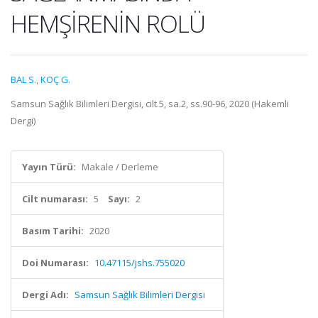
HEMŞİRENİN ROLÜ
BAL S.
,
KOÇ G.
Samsun Sağlık Bilimleri Dergisi, cilt.5, sa.2, ss.90-96, 2020 (Hakemli
Dergi)
Yayın Türü:
Makale / Derleme
Cilt numarası:
5
Sayı:
2
Basım Tarihi:
2020
Doi Numarası:
10.47115/jshs.755020
Dergi Adı:
Samsun Sağlık Bilimleri Dergisi