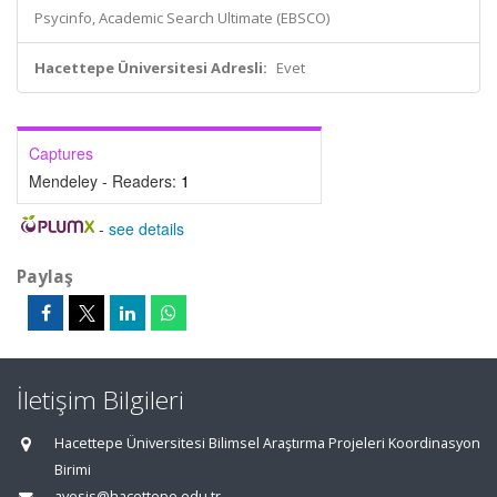
Psycinfo, Academic Search Ultimate (EBSCO)
Hacettepe Üniversitesi Adresli:
Evet
Captures
Mendeley - Readers:
1
-
see details
Paylaş
İletişim Bilgileri
Hacettepe Üniversitesi Bilimsel Araştırma Projeleri Koordinasyon
Birimi
avesis@hacettepe.edu.tr