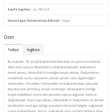
Sayfa Sayıları:
ss.195-214
Hacettepe Üniversitesi Adresli:
Hayır
Özet
Türkçe
İngilizce
Bu makale, 18. yüzyıl başlarında Manastır ve çevre kazalarda
etkili olan eşkıya Hibetullah’a odaklanmaktadır. Makalenin
temel amacı, Hibetullah'ın kimliğini tespit etmek, faaliyetlerini
incelemek ve bu eşkıyanın zaman içinde nasıl algılandığını
anlamaktır. Öncelikle Türkiyedeki ve Balkanlardaki eşkıyalık
literatürüne ait birkaç örnek verilmiştir. Hibetullah’ın kimliği
tespit edildikten sonra literatürdeki eşkıya algısının farkına
değinilmiştir. Arşiv kaynakları, Hibetullah'ın faaliyetleri ve devlet
tarafından nasıl görüldüğü konularında temel bilgiler sağlamak
üzere kullanılmıştır. Ayrıca, makalede öne sürülen iddiaya göre