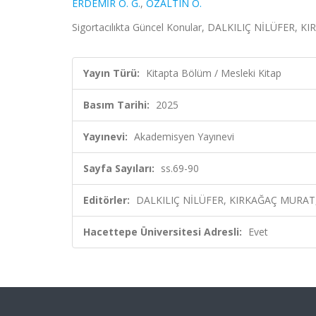
ERDEMİR Ö. G.
,
ÖZALTIN Ö.
Sigortacılıkta Güncel Konular, DALKILIÇ NİLÜFER, K
Yayın Türü:
Kitapta Bölüm / Mesleki Kitap
Basım Tarihi:
2025
Yayınevi:
Akademisyen Yayınevi
Sayfa Sayıları:
ss.69-90
Editörler:
DALKILIÇ NİLÜFER, KIRKAĞAÇ MURAT, 
Hacettepe Üniversitesi Adresli:
Evet