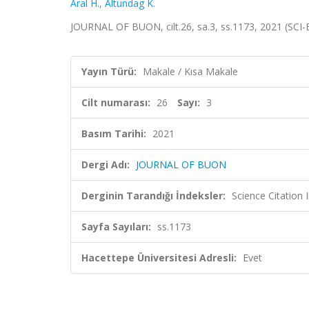
Aral H.
,
Altundag K.
JOURNAL OF BUON, cilt.26, sa.3, ss.1173, 2021 (SCI
Yayın Türü:
Makale / Kısa Makale
Cilt numarası:
26
Sayı:
3
Basım Tarihi:
2021
Dergi Adı:
JOURNAL OF BUON
Derginin Tarandığı İndeksler:
Science Citatio
Sayfa Sayıları:
ss.1173
Hacettepe Üniversitesi Adresli:
Evet