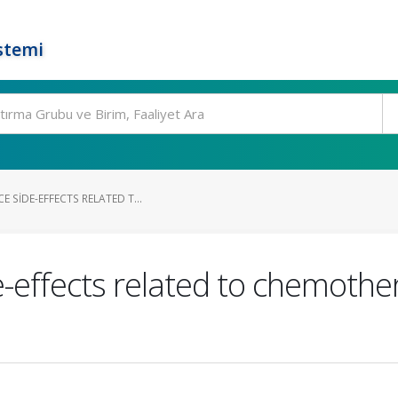
stemi
E SIDE-EFFECTS RELATED T...
-effects related to chemother