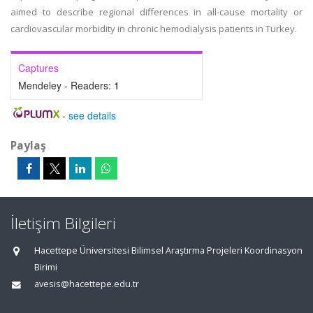
aimed to describe regional differences in all-cause mortality or
cardiovascular morbidity in chronic hemodialysis patients in Turkey.
Captures
Mendeley - Readers:
1
-
see details
Paylaş
İletişim Bilgileri
Hacettepe Üniversitesi Bilimsel Araştırma Projeleri Koordinasyon
Birimi
avesis@hacettepe.edu.tr