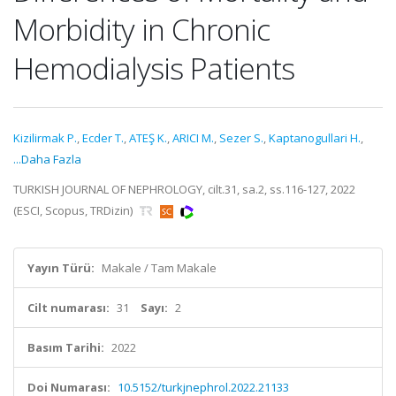
Morbidity in Chronic
Hemodialysis Patients
Kizilirmak P.
,
Ecder T.
,
ATEŞ K.
,
ARICI M.
,
Sezer S.
,
Kaptanogullari H.
,
...Daha Fazla
TURKISH JOURNAL OF NEPHROLOGY, cilt.31, sa.2, ss.116-127, 2022
(ESCI, Scopus, TRDizin)
Yayın Türü:
Makale / Tam Makale
Cilt numarası:
31
Sayı:
2
Basım Tarihi:
2022
Doi Numarası:
10.5152/turkjnephrol.2022.21133