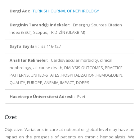
Dergi Adı:
TURKISH JOURNAL OF NEPHROLOGY
Derginin Tarandığı İndeksler:
Emerging Sources Citation
Index (ESCI), Scopus, TR DİZİN (ULAKBİM)
Sayfa Sayıları:
ss.116-127
Anahtar Kelimeler:
Cardiovascular morbidity, clinical
nephrology, all-cause death, DIALYSIS OUTCOMES, PRACTICE
PATTERNS, UNITED-STATES, HOSPITALIZATION, HEMOGLOBIN,
QUALITY, EUROPE, ANEMIA, IMPACT, DOPPS
Hacettepe Üniversitesi Adresli:
Evet
Özet
Objective: Variations in care at national or global level may have an
impact on the prognosis of patients on chronic hemodialysis. We