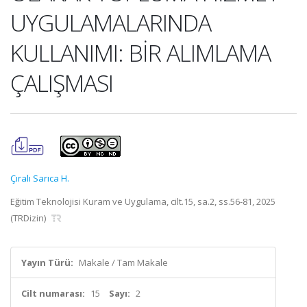
UYGULAMALARINDA
KULLANIMI: BİR ALIMLAMA
ÇALIŞMASI
Çıralı Sarıca H.
Eğitim Teknolojisi Kuram ve Uygulama, cilt.15, sa.2, ss.56-81, 2025
(TRDizin)
Yayın Türü:
Makale / Tam Makale
Cilt numarası:
15
Sayı:
2