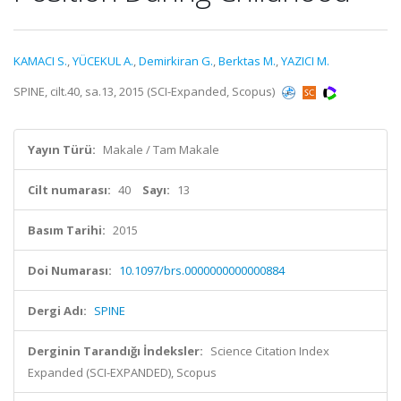
KAMACI S.
,
YÜCEKUL A.
,
Demirkiran G.
,
Berktas M.
,
YAZICI M.
SPINE, cilt.40, sa.13, 2015 (SCI-Expanded, Scopus)
Yayın Türü:
Makale / Tam Makale
Cilt numarası:
40
Sayı:
13
Basım Tarihi:
2015
Doi Numarası:
10.1097/brs.0000000000000884
Dergi Adı:
SPINE
Derginin Tarandığı İndeksler:
Science Citation Index
Expanded (SCI-EXPANDED), Scopus