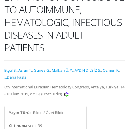
TO AUTOIMMUNE,
HEMATOLOGIC, INFECTIOUS
DISEASES IN ADULT
PATIENTS
Etgul S.
,
Aslan T.
,
Gunes G.
,
Malkan Ü. Y.
,
AYDIN DİLSİZ S.
,
Ozmen F.
,
...Daha Fazla
6th International Eurasian Hematology Congress, Antalya, Türkiye, 14
- 18 Ekim 2015, cilt.39, (Özet Bildiri)
Yayın Türü:
Bildiri / Özet Bildiri
Cilt numarası:
39